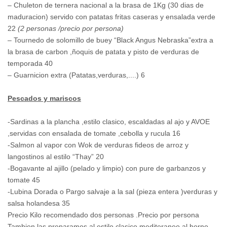
– Chuleton de ternera nacional a la brasa de 1Kg (30 dias de
maduracion) servido con patatas fritas caseras y ensalada verde
22
(2 personas /precio por persona)
– Tournedo de solomillo de buey “Black Angus Nebraska”extra a
la brasa de carbon ,ñoquis de patata y pisto de verduras de
temporada 40
– Guarnicion extra (Patatas,verduras,....) 6
Pescados y mariscos
-Sardinas a la plancha ,estilo clasico, escaldadas al ajo y AVOE
,servidas con ensalada de tomate ,cebolla y rucula 16
-Salmon al vapor con Wok de verduras fideos de arroz y
langostinos al estilo “Thay” 20
-Bogavante al ajillo (pelado y limpio) con pure de garbanzos y
tomate 45
-Lubina Dorada o Pargo salvaje a la sal (pieza entera )verduras y
salsa holandesa 35
Precio Kilo recomendado dos personas .Precio por persona
Tambien las preparamos al estilo clasico mediteraneo al horno