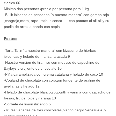
clasico 60
Minimo dos personas /precio por persona para 1 kg
-Bullit ibicenco de pescados “a nuestra manera” con gamba roja
,cangrejo,mero, rape ,rotja ibicenca …..con patatas al ali-oli y su
paella de arroz a banda con sepia .
Postres
-Tarta Tatin “a nuestra manera” con bizcocho de hierbas
ibicencas y helado de manzana asada 9
-Nuestra version de tiramisu con mousse de capuchino de
Bayleys y crujiente de chocolate 10
-Piña caramelizada con crema catalana y helado de coco 10
-Couland de chocolate con corazon fundente de praline de
avellanas y helado 12
-Helado de chocolate blanco,yogourth y vainilla con gazpacho de
fresas, frutos rojos y naranja 10
-Sorbete de limon ibicenco 6
-Trufas variadas de tres chocolates,blanco,negro Venezuela ,y