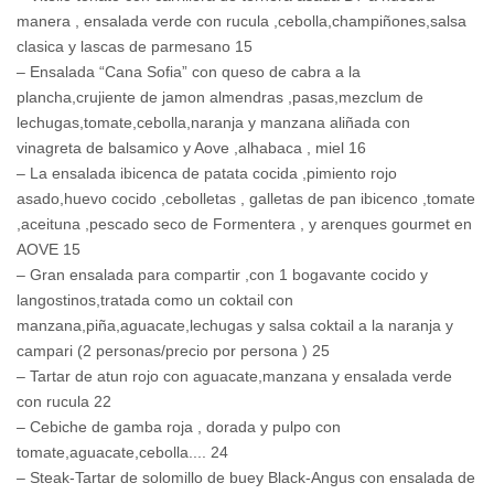
manera , ensalada verde con rucula ,cebolla,champiñones,salsa
clasica y lascas de parmesano 15
– Ensalada “Cana Sofia” con queso de cabra a la
plancha,crujiente de jamon almendras ,pasas,mezclum de
lechugas,tomate,cebolla,naranja y manzana aliñada con
vinagreta de balsamico y Aove ,alhabaca , miel 16
– La ensalada ibicenca de patata cocida ,pimiento rojo
asado,huevo cocido ,cebolletas , galletas de pan ibicenco ,tomate
,aceituna ,pescado seco de Formentera , y arenques gourmet en
AOVE 15
– Gran ensalada para compartir ,con 1 bogavante cocido y
langostinos,tratada como un coktail con
manzana,piña,aguacate,lechugas y salsa coktail a la naranja y
campari (2 personas/precio por persona ) 25
– Tartar de atun rojo con aguacate,manzana y ensalada verde
con rucula 22
– Cebiche de gamba roja , dorada y pulpo con
tomate,aguacate,cebolla.... 24
– Steak-Tartar de solomillo de buey Black-Angus con ensalada de