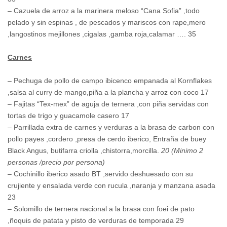
– Cazuela de arroz a la marinera meloso “Cana Sofia” ,todo
pelado y sin espinas , de pescados y mariscos con rape,mero
,langostinos mejillones ,cigalas ,gamba roja,calamar …. 35
Carnes
– Pechuga de pollo de campo ibicenco empanada al Kornflakes
,salsa al curry de mango,piña a la plancha y arroz con coco 17
– Fajitas “Tex-mex” de aguja de ternera ,con piña servidas con
tortas de trigo y guacamole casero 17
– Parrillada extra de carnes y verduras a la brasa de carbon con
pollo payes ,cordero ,presa de cerdo iberico, Entraña de buey
Black Angus, butifarra criolla ,chistorra,morcilla.
20 (Minimo 2
personas /precio por persona)
– Cochinillo iberico asado BT ,servido deshuesado con su
crujiente y ensalada verde con rucula ,naranja y manzana asada
23
– Solomillo de ternera nacional a la brasa con foei de pato
,ñoquis de patata y pisto de verduras de temporada 29