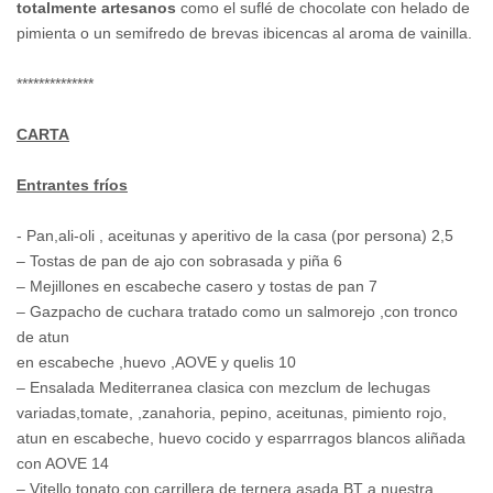
totalmente artesanos
como el suflé de chocolate con helado de
pimienta o un semifredo de brevas ibicencas al aroma de vainilla.
**************
CARTA
Entrantes fríos
- Pan,ali-oli , aceitunas y aperitivo de la casa (por persona) 2,5
– Tostas de pan de ajo con sobrasada y piña 6
– Mejillones en escabeche casero y tostas de pan 7
– Gazpacho de cuchara tratado como un salmorejo ,con tronco
de atun
en escabeche ,huevo ,AOVE y quelis 10
– Ensalada Mediterranea clasica con mezclum de lechugas
variadas,tomate, ,zanahoria, pepino, aceitunas, pimiento rojo,
atun en escabeche, huevo cocido y esparrragos blancos aliñada
con AOVE 14
– Vitello tonato con carrillera de ternera asada BT a nuestra