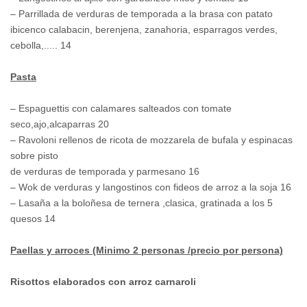
– Parrillada de verduras de temporada a la brasa con patato
ibicenco calabacin, berenjena, zanahoria, esparragos verdes,
cebolla,..... 14
Pasta
– Espaguettis con calamares salteados con tomate
seco,ajo,alcaparras 20
– Ravoloni rellenos de ricota de mozzarela de bufala y espinacas
sobre pisto
de verduras de temporada y parmesano 16
– Wok de verduras y langostinos con fideos de arroz a la soja 16
– Lasaña a la boloñesa de ternera ,clasica, gratinada a los 5
quesos 14
Paellas y arroces (Minimo 2 personas /precio por persona)
Risottos elaborados con arroz carnaroli