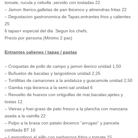
tomate, rucula y cebolla ,servido con tostadas 22
– Jamon Iberico,galletas de pan ibicenco y almendras fritas 22
– Degustacion gastronomica de Tapas,entrantes frios y calientes
25
6 tapas+ especial del dia .Segun los chefs.
Precio por persona (Minimo 2 pax)
Entrantes calienes / tapas / pastas
– Croquetas de pollo de campo y jamon iberico unidad 1,50
– Buñuelos de bacalao y langostinos unidad 2,25
– Tortillitas de camarones a la andaluza y guacamole unidad 2,50
– Gamba roja ibicenca a la semi-sal unidad 6
– Revuelto de huevos con ortiguillas de mar,bacalao,ajetes y
tostas 12
– Vieiras y foei-grass de pato fresco a la plancha con manzana
asada a la vainilla 22
– Pulpo a la brasa con patato ibicenco “arrugao” y panceta
confitada BT 16
– Langostinos al ajillo con garbanzos fritos y tomate 15