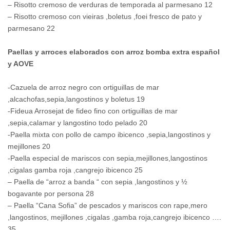
– Risotto cremoso de verduras de temporada al parmesano 12
– Risotto cremoso con vieiras ,boletus ,foei fresco de pato y
parmesano 22
Paellas y arroces elaborados con arroz bomba extra español
y AOVE
-Cazuela de arroz negro con ortiguillas de mar
,alcachofas,sepia,langostinos y boletus 19
-Fideua Arrosejat de fideo fino con ortiguillas de mar
,sepia,calamar y langostino todo pelado 20
-Paella mixta con pollo de campo ibicenco ,sepia,langostinos y
mejillones 20
-Paella especial de mariscos con sepia,mejillones,langostinos
,cigalas gamba roja ,cangrejo ibicenco 25
– Paella de “arroz a banda “ con sepia ,langostinos y ½
bogavante por persona 28
– Paella “Cana Sofia” de pescados y mariscos con rape,mero
,langostinos, mejillones ,cigalas ,gamba roja,cangrejo ibicenco ….
35