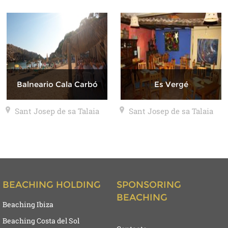
Balneario Cala Carbó
Es Vergé
Sant Josep de sa Talaia
Sant Josep de sa Talaia
BEACHING HOLDING
SPONSORING
BEACHING
Beaching Ibiza
Beaching Costa del Sol