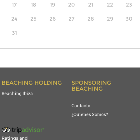
17
18
19
20
21
22
23
24
25
26
27
28
29
30
31
1
2
3
4
5
6
BEACHING HOLDING
SPONSORING
BEACHING
Beaching Ibiza
Contacto
¿Quienes Somos?
Ratings and