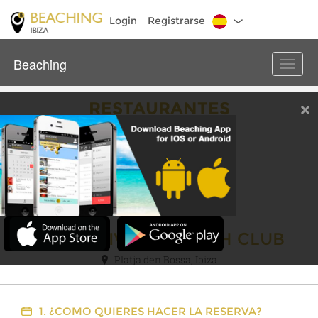
Login
Registrarse
Beaching
Toggle
naviga
RESTAURANTES
Cerrar
RESERVA ONLINE
WHITE EIVISSA BEACH CLUB
Platja den Bossa, Ibiza
1. ¿COMO QUIERES HACER LA RESERVA?