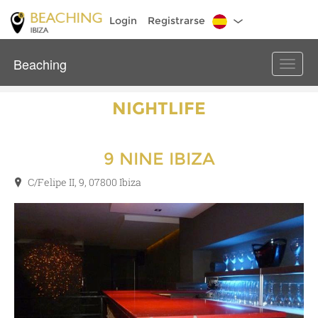
Login
Registrarse
Beaching
Toggle
naviga
NIGHTLIFE
9 NINE IBIZA
C/Felipe II, 9, 07800 Ibiza